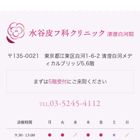
〒135-0021
東京都江東区白河1-6-2 清澄白河メデ
ィカルブリッジ5,6階
まずは
5階受付
にご来院ください
03-5245-4112
TEL,
診療時間
月
火
水
木
金
土
日
9:30 - 13:00
●
●
／
●
●
★
／