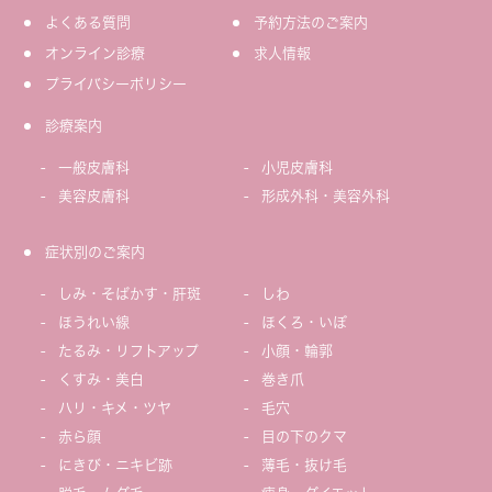
よくある質問
予約方法のご案内
オンライン診療
求人情報
プライバシーポリシー
診療案内
一般皮膚科
小児皮膚科
美容皮膚科
形成外科・美容外科
症状別のご案内
しみ・そばかす・肝斑
しわ
ほうれい線
ほくろ・いぼ
たるみ・リフトアップ
小顔・輪郭
くすみ・美白
巻き爪
ハリ・キメ・ツヤ
毛穴
赤ら顔
目の下のクマ
にきび・ニキビ跡
薄毛・抜け毛