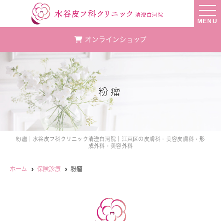
MENU
オンラインショップ
粉瘤
粉瘤｜水谷皮フ科クリニック清澄白河院｜江東区の皮膚科・美容皮膚科・形
成外科・美容外科
ホーム
保険診療
粉瘤