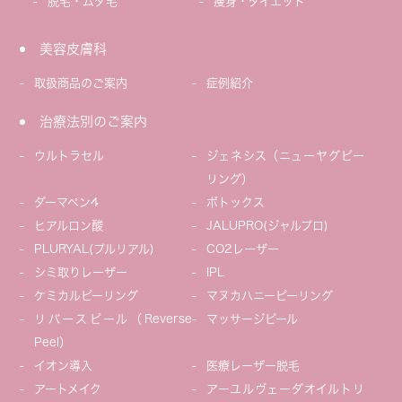
脱毛・ムダ毛
痩身・ダイエット
美容皮膚科
取扱商品のご案内
症例紹介
治療法別のご案内
ウルトラセル
ジェネシス（ニューヤグピー
リング）
ダーマペン4
ボトックス
ヒアルロン酸
JALUPRO(ジャルプロ)
PLURYAL(プルリアル)
CO2レーザー
シミ取りレーザー
IPL
ケミカルピーリング
マヌカハニーピーリング
リバースピール（Reverse
マッサージピール
Peel）
イオン導入
医療レーザー脱毛
アートメイク
アーユルヴェーダオイルトリ