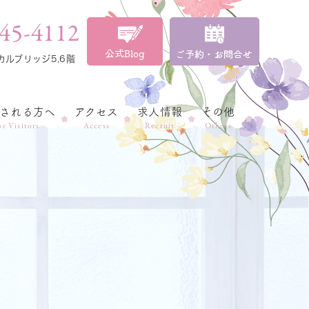
45-4112
カルブリッジ5,6階
される方へ
アクセス
求人情報
その他
or Visitors
Access
Recruit
Others