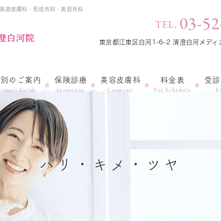
・美容皮膚科・形成外科・美容外科
03-52
TEL,
東京都江東区白河1-6-2 清澄白河メディ
状別のご案内
保険診療
美容皮膚科
料金表
受診
atment Guide
Insurance
Cosmetic
Fee Schedule
F
ハリ・キメ・ツヤ