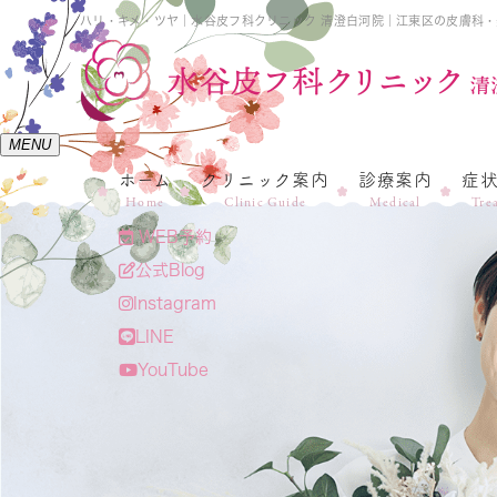
ハリ・キメ・ツヤ｜水谷皮フ科クリニック 清澄白河院｜江東区の皮膚科
MENU
ホーム
クリニック案内
診療案内
症
Home
Clinic Guide
Medical
Tre
WEB予約
公式Blog
Instagram
LINE
YouTube